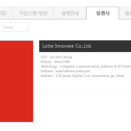
업)
가입신청(개인)
결제안내
임원사
일
이사사
Lotte Innovate Co.,Ltd.
CEO : Go Doo-Young
History : Since 1996
Technology : Computer Communication Solution & AI Soluti
Website : www.lotteinnovate.com
Address : 179 Gasan Digital 2-ro, Geumcheon-gu, Seoul